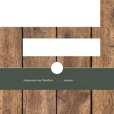
MOUSSERENDE WIJNEN
Ondersteund door WordPress
|
Thema:
Amadeus
door Themeisle.