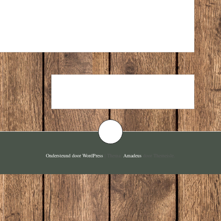
EXTRA TE BESTELLEN
Ondersteund door WordPress
|
Thema:
Amadeus
door Themeisle.