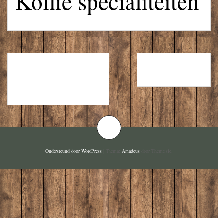
Koffie specialiteiten
VOOR BIJ DE
LIKEUREN
BORREL
Ondersteund door WordPress
|
Thema:
Amadeus
door Themeisle.