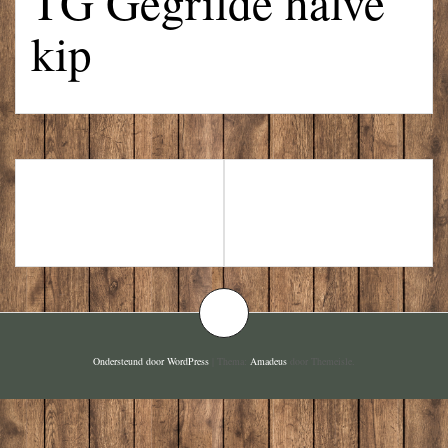
TG Gegrilde halve
kip
TG GEGRILDE
TG GEBAKKEN
SPARERIBS
ZEETONG
Ondersteund door WordPress
|
Thema:
Amadeus
door Themeisle.