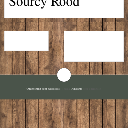
Sourcy Rood
PEPSI MAX
SOURCY
BLAUW
Ondersteund door WordPress
|
Thema:
Amadeus
door Themeisle.