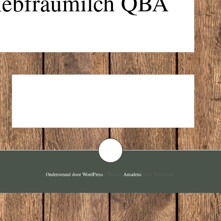
Liebfraumilch QBA
GREEN WINE COMPANY
BLANCO, BIOLOGISCH
Ondersteund door WordPress
|
Thema:
Amadeus
door Themeisle.