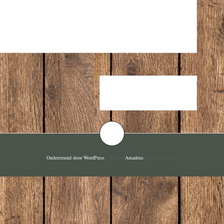
PANNA COTTA
Ondersteund door WordPress
|
Thema:
Amadeus
door Themeisle.