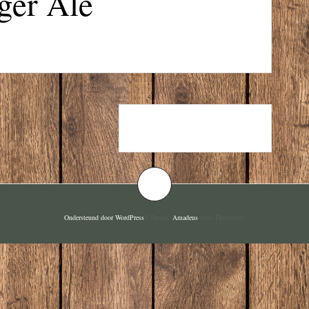
ger Ale
CRYSTAL CLEAR
Ondersteund door WordPress
|
Thema:
Amadeus
door Themeisle.