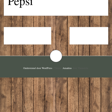
Pepsi
TOMATENSAP
PEPSI MAX
Ondersteund door WordPress
|
Thema:
Amadeus
door Themeisle.