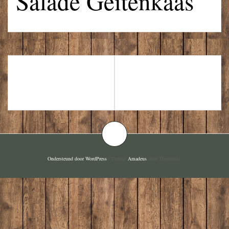
Salade Geitenkaas
AUBERGINE
SALADE KIP
UIT DE OVEN
TERIYAKI
Ondersteund door WordPress
|
Thema:
Amadeus
door Themeisle.