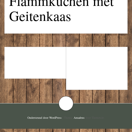
Flammkuchen met
Geitenkaas
12 UURTJE
STOOMBROODJ
VEGA
E MET LIVAR
BUIKSPEK
Ondersteund door WordPress
|
Thema:
Amadeus
door Themeisle.