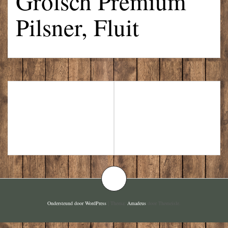
Grolsch Premium
Pilsner, Fluit
FONSECA,
GROLSCH
SPECIAL
PREMIUM
WHITE PORT
PILSNER, VAAS
Ondersteund door WordPress
|
Thema:
Amadeus
door Themeisle.