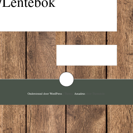
-/Lentebok
GROLSCH FLES
Ondersteund door WordPress
|
Thema:
Amadeus
door Themeisle.