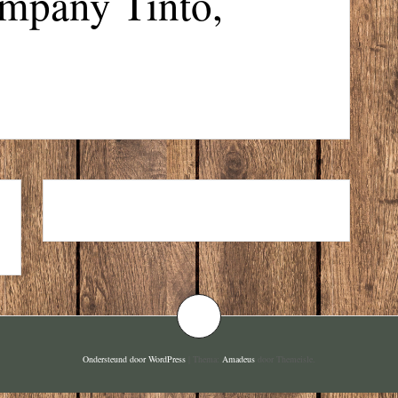
mpany Tinto,
CROIX D’OR, CHARDONNAY
Ondersteund door WordPress
|
Thema:
Amadeus
door Themeisle.