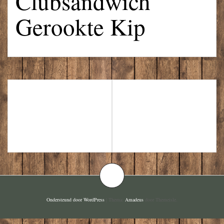
Clubsandwich
Gerookte Kip
BAKJE
FLAMMKUCHE
BORRELNOOTJ
N MET
ES
PARMAHAM
Ondersteund door WordPress
|
Thema:
Amadeus
door Themeisle.