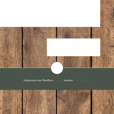
APEROL SPRITZ
Ondersteund door WordPress
|
Thema:
Amadeus
door Themeisle.